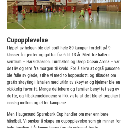
Cupopplevelse
I løpet av helgen ble det spilt hele 89 kamper fordelt på 9
klasser for jenter og gutter fra 6 til 13 år. Med tre haller i
sentrum – Haraldshallen, Turnhallen og Deep Ocean Arena – var
det liv og røre fra morgen til kveld. For å sikre at også pausene
ble fulle av glede, stilte vi med to hoppeslott, og tilbudet om
gratis skøyting i Ishallen med utlån av skøyter og hjelmer ble en
skikkelig favoritt. Mange deltakere og familier benyttet seg av
dette, og tilbakemeldingene vi fikk viste at det ble et populært
innslag mellom og etter kampene.
Men Haugesund Sparebank Cup handler om mer enn bare
håndball. Vi ønsker å skape en cupopplevelse som gir minner for
hele familien. I år kunne barna (og de voksne) teste